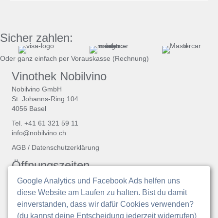
Sicher zahlen:
Oder ganz einfach per Vorauskasse (Rechnung)
Vinothek Nobilvino
Nobilvino GmbH
St. Johanns-Ring 104
4056 Basel
Tel. +41 61 321 59 11
info@nobilvino.ch
AGB
/
Datenschutzerklärung
Öffnungszeiten
Sonntag bis Dienstag geschlossen
Google Analytics und Facebook Ads helfen uns
diese Website am Laufen zu halten. Bist du damit
Mi.
14.00 – 19.00 Uhr
Do.
14:00 - 20:30 Uhr
einverstanden, dass wir dafür Cookies verwenden?
Fr.
14.00 – 19.00 Uhr
(du kannst deine Entscheidung jederzeit widerrufen)