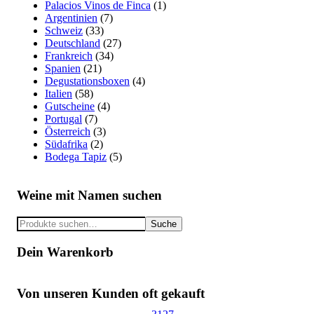
Palacios Vinos de Finca
(1)
Argentinien
(7)
Schweiz
(33)
Deutschland
(27)
Frankreich
(34)
Spanien
(21)
Degustationsboxen
(4)
Italien
(58)
Gutscheine
(4)
Portugal
(7)
Österreich
(3)
Südafrika
(2)
Bodega Tapiz
(5)
Weine mit Namen suchen
Suche
Suche
nach:
Dein Warenkorb
Von unseren Kunden oft gekauft