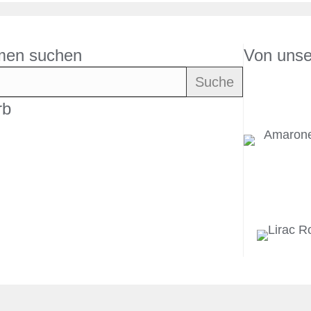
men suchen
Von unse
Suche
rb