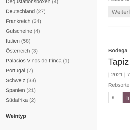
Degustationsboxen
(4)
Deutschland
(27)
Weiter
Frankreich
(34)
Gutscheine
(4)
Italien
(58)
Bodega 
Österreich
(3)
Tapiz
Palacios Vinos de Finca
(1)
Portugal
(7)
| 2021 | 7
Schweiz
(33)
Rebsorte
Spanien
(21)
Tapiz
I
Südafrika
(2)
Caberne
Franc
Weintyp
Alta
Collecti