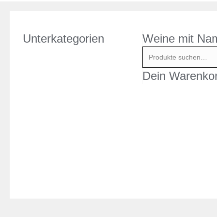
de
Jean
Claude
Unterkategorien
Weine mit Na
Menge
Suche
nach:
Dein Warenko