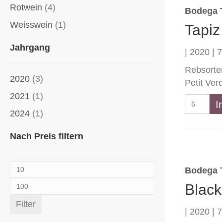
Menge
Rotwein
(4)
Bodega 
Weisswein
(1)
Tapiz
Jahrgang
| 2020 | 7
Rebsorte
2020
(3)
Petit Ver
2021
(1)
Tapiz
I
Reserva
2024
(1)
Seleccio
Nach Preis filtern
de
Barricas
Menge
Min.
Bodega 
Black
Max.
Preis
Filter
Preis
| 2020 | 7