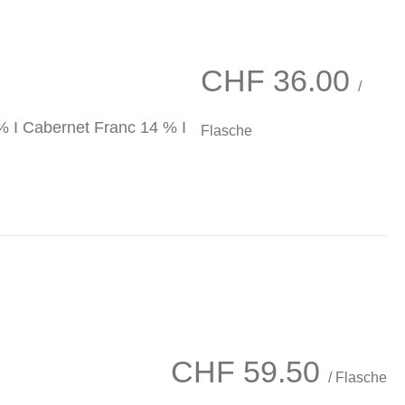
CHF
36.00
/
% I Cabernet Franc 14 % I
Flasche
CHF
59.50
/ Flasche