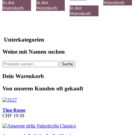
Cor
"Indio"
della
In den
In den
Warenkorb
di
Menge
Valpolicella
Warenkorb
Warenkorb
In den
Vin
Classico
Warenkorb
95
Menge
Menge
Unterkategorien
Weine mit Namen suchen
Suche
Suche
nach:
Dein Warenkorb
Von unseren Kunden oft gekauft
Tino Rosso
CHF 19.50