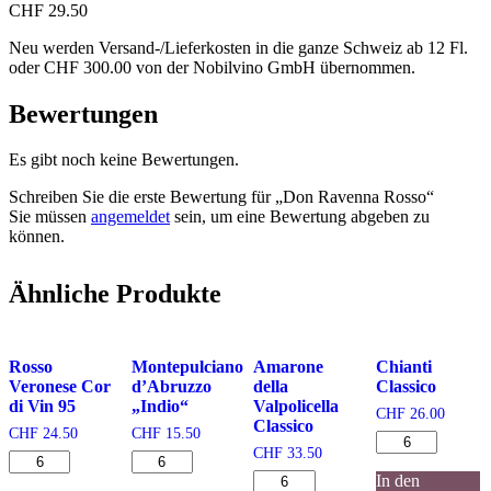
CHF
29.50
Neu werden Versand-/Lieferkosten in die ganze Schweiz ab 12 Fl.
oder CHF 300.00 von der Nobilvino GmbH übernommen.
Bewertungen
Es gibt noch keine Bewertungen.
Schreiben Sie die erste Bewertung für „Don Ravenna Rosso“
Sie müssen
angemeldet
sein, um eine Bewertung abgeben zu
können.
Ähnliche Produkte
Rosso
Montepulciano
Amarone
Chianti
Veronese Cor
d’Abruzzo
della
Classico
di Vin 95
„Indio“
Valpolicella
CHF
26.00
Classico
CHF
24.50
CHF
15.50
Chianti
CHF
33.50
Rosso
Montepulciano
Classico
Veronese
d'Abruzzo
Amarone
Menge
In den