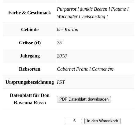
Purpurrot l dunkle Beeren l Plaume l
Farbe & Geschmack
Wacholder l vielschichtig l
Gebinde
6er Karton
Grösse (cl)
75
Jahrgang
2018
Rebsorten
Cabernet Franc l Carmenère
Ursprungsbezeichnung
IGT
Datenblatt für Don
PDF Datenblatt downloaden
Ravenna Rosso
Don
In den Warenkorb
Ravenna
Rosso
Menge