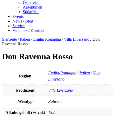
Österreich
Argentinien
Südafrika
Events
News / Blog
Service
Vinothek / Kontakt
Startseite
/
Italien
/
Emilia-Romagna
/
Villa Liverzano
/ Don
Ravenna Rosso
Don Ravenna Rosso
Emilia-Romagna
/
Italien
/
Villa
Region
Liverzano
Produzent
Villa Liverzano
Weintyp
Rotwein
Alkoholgehalt (% vol.)
13.5