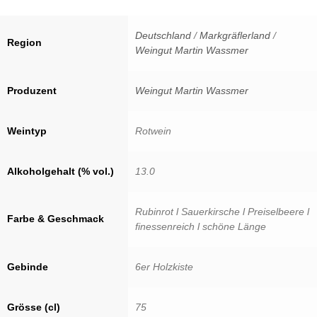
Menge
Deutschland
/
Markgräflerland
/
Region
Weingut Martin Wassmer
Produzent
Weingut Martin Wassmer
Weintyp
Rotwein
Alkoholgehalt (% vol.)
13.0
Rubinrot l Sauerkirsche l Preiselbeere l
Farbe & Geschmack
finessenreich l schöne Länge
Gebinde
6er Holzkiste
Grösse (cl)
75